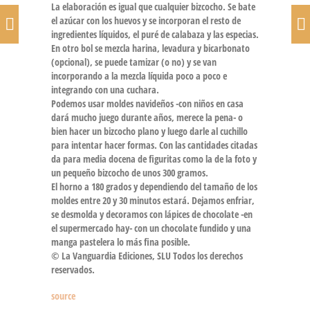
La elaboración es igual que cualquier bizcocho. Se bate
el azúcar con los huevos y se incorporan el resto de
ingredientes líquidos, el puré de calabaza y las especias.
En otro bol se mezcla harina, levadura y bicarbonato
(opcional), se puede tamizar (o no) y se van
incorporando a la mezcla líquida poco a poco e
integrando con una cuchara.
Podemos usar moldes navideños -con niños en casa
dará mucho juego durante años, merece la pena- o
bien hacer un bizcocho plano y luego darle al cuchillo
para intentar hacer formas. Con las cantidades citadas
da para media docena de figuritas como la de la foto y
un pequeño bizcocho de unos 300 gramos.
El horno a 180 grados y dependiendo del tamaño de los
moldes entre 20 y 30 minutos estará. Dejamos enfriar,
se desmolda y decoramos con lápices de chocolate -en
el supermercado hay- con un chocolate fundido y una
manga pastelera lo más fina posible.
© La Vanguardia Ediciones, SLU Todos los derechos
reservados.
source