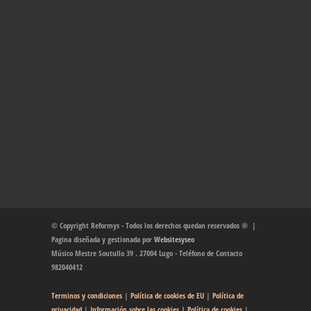
© Copyright Reformys - Todos los derechos quedan reservados ® |
Pagina diseñada y gestionada por
Websitesyseo
Músico Mestre Soutullo 39 . 27004 Lugo - Teléfono de Contacto
982040412
Terminos y condiciones
|
Política de cookies de EU
|
Política de
privacidad
|
Información sobre las cookies
| Política de cookies
|