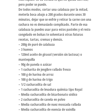
pero poder se puede.
De todos modos, cortar una calabaza por la mitad,
meterla boca abajo a 200 grados durante unos 30
minutos, dejar que se enfríe y retirar la carne con una
cuchara no es demasiado complicado. Parte de esa
calabaza la puedes usar para estos pasteles y el resto
congelado en bolsas te solventará otras futuras
recetas, tartas, cremas y demás.
– 200g de puré de calabaza
– 3 huevos
– 120ml aceite de girasol (versión sin lactosa) o
mantequilla
– 90g de panela o azúcar
– 1 cucharita de jengibre rallado fresco
– 100 g de harina de arroz
– 100 g de harina de trigo
– 1/2 cucharadita de sal
– 1 cucharadita de levadura química tipo Royal
– Media cucharadita de bicarbonato sódico
– 2 cucharadita de canela en polvo
– Media cucharadita de nuez moscada rallada
– Media cucharadita de esencia de vainilla