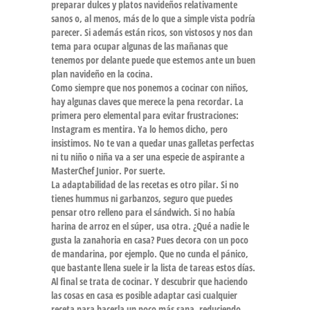
preparar dulces y platos navideños relativamente
sanos o, al menos, más de lo que a simple vista podría
parecer. Si además están ricos, son vistosos y nos dan
tema para ocupar algunas de las mañanas que
tenemos por delante puede que estemos ante un buen
plan navideño en la cocina.
Como siempre que nos ponemos a cocinar con niños,
hay algunas claves que merece la pena recordar. La
primera pero elemental para evitar frustraciones:
Instagram es mentira. Ya lo hemos dicho, pero
insistimos. No te van a quedar unas galletas perfectas
ni tu niño o niña va a ser una especie de aspirante a
MasterChef Junior. Por suerte.
La adaptabilidad de las recetas es otro pilar. Si no
tienes hummus ni garbanzos, seguro que puedes
pensar otro relleno para el sándwich. Si no había
harina de arroz en el súper, usa otra. ¿Qué a nadie le
gusta la zanahoria en casa? Pues decora con un poco
de mandarina, por ejemplo. Que no cunda el pánico,
que bastante llena suele ir la lista de tareas estos días.
Al final se trata de cocinar. Y descubrir que haciendo
las cosas en casa es posible adaptar casi cualquier
receta para hacerla un poco más sana, reduciendo