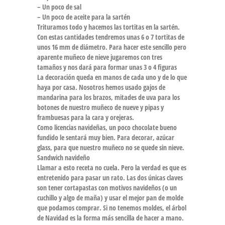
– Un poco de sal
– Un poco de aceite para la sartén
Trituramos todo y hacemos las tortitas en la sartén.
Con estas cantidades tendremos unas 6 o 7 tortitas de
unos 16 mm de diámetro. Para hacer este sencillo pero
aparente muñeco de nieve jugaremos con tres
tamaños y nos dará para formar unas 3 o 4 figuras
La decoración queda en manos de cada uno y de lo que
haya por casa. Nosotros hemos usado gajos de
mandarina para los brazos, mitades de uva para los
botones de nuestro muñeco de nueve y pipas y
frambuesas para la cara y orejeras.
Como licencias navideñas, un poco chocolate bueno
fundido le sentará muy bien. Para decorar, azúcar
glass, para que nuestro muñeco no se quede sin nieve.
Sandwich navideño
Llamar a esto receta no cuela. Pero la verdad es que es
entretenido para pasar un rato. Las dos únicas claves
son tener cortapastas con motivos navideños (o un
cuchillo y algo de maña) y usar el mejor pan de molde
que podamos comprar. Si no tenemos moldes, el árbol
de Navidad es la forma más sencilla de hacer a mano.