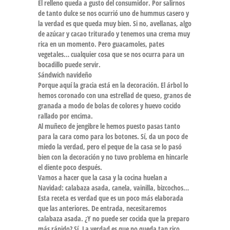
El relleno queda a gusto del consumidor. Por salirnos
de tanto dulce se nos ocurrió uno de hummus casero y
la verdad es que queda muy bien. Si no, avellanas, algo
de azúcar y cacao triturado y tenemos una crema muy
rica en un momento. Pero guacamoles, pates
vegetales… cualquier cosa que se nos ocurra para un
bocadillo puede servir.
Sándwich navideño
Porque aquí la gracia está en la decoración. El árbol lo
hemos coronado con una estrellad de queso, granos de
granada a modo de bolas de colores y huevo cocido
rallado por encima.
Al muñeco de jengibre le hemos puesto pasas tanto
para la cara como para los botones. Sí, da un poco de
miedo la verdad, pero el peque de la casa se lo pasó
bien con la decoración y no tuvo problema en hincarle
el diente poco después.
Vamos a hacer que la casa y la cocina huelan a
Navidad: calabaza asada, canela, vainilla, bizcochos…
Esta receta es verdad que es un poco más elaborada
que las anteriores. De entrada, necesitaremos
calabaza asada. ¿Y no puede ser cocida que la preparo
más rápido? Sí. La verdad es que no queda tan rico,