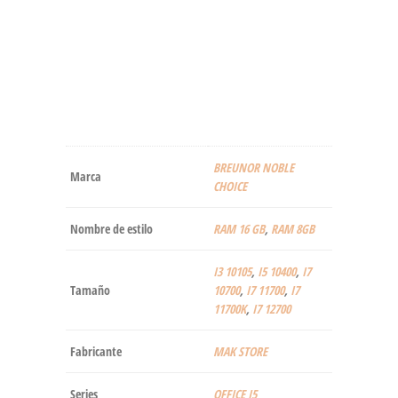
‎BREUNOR NOBLE
Marca
CHOICE
Nombre de estilo
RAM 16 GB
,
RAM 8GB
I3 10105
,
I5 10400
,
I7
Tamaño
10700
,
I7 11700
,
I7
11700K
,
I7 12700
Fabricante
‎MAK STORE
Series
‎OFFICE I5