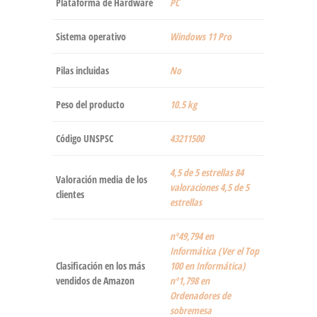
Plataforma de Hardware
‎PC
Sistema operativo
‎Windows 11 Pro
Pilas incluidas
‎No
Peso del producto
‎10.5 kg
Código UNSPSC
43211500
4,5 de 5 estrellas 84
Valoración media de los
valoraciones 4,5 de 5
clientes
estrellas
nº49,794 en
Informática (Ver el Top
Clasificación en los más
100 en Informática)
vendidos de Amazon
nº1,798 en
Ordenadores de
sobremesa