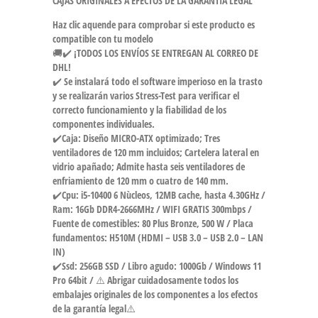
CAJAS ORIGINALES A EFECTOS DE LA GARANTÍA LEGAL
Haz clic aquende para comprobar si este producto es
compatible con tu modelo
🚚✔️ ¡TODOS LOS ENVÍOS SE ENTREGAN AL CORREO DE
DHL!
✔️ Se instalará todo el software imperioso en la trasto
y se realizarán varios Stress-Test para verificar el
correcto funcionamiento y la fiabilidad de los
componentes individuales.
✔️Caja: Diseño MICRO-ATX optimizado; Tres
ventiladores de 120 mm incluidos; Cartelera lateral en
vidrio apañado; Admite hasta seis ventiladores de
enfriamiento de 120 mm o cuatro de 140 mm.
✔️Cpu: i5-10400 6 Nùcleos, 12MB cache, hasta 4.30GHz /
Ram: 16Gb DDR4-2666MHz / WIFI GRATIS 300mbps /
Fuente de comestibles: 80 Plus Bronze, 500 W / Placa
fundamentos: H510M (HDMI – USB 3.0 – USB 2.0 – LAN
IN)
✔️Ssd: 256GB SSD / Libro agudo: 1000Gb / Windows 11
Pro 64bit / ⚠️ Abrigar cuidadosamente todos los
embalajes originales de los componentes a los efectos
de la garantía legal⚠️