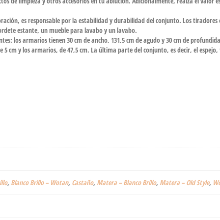
os de limpieza y otros accesorios en tu ablución. Adicionalmente, realza el valor es
oración, es responsable por la estabilidad y durabilidad del conjunto. Los tiradores
gordete estante, un mueble para lavabo y un lavabo.
entes: los armarios tienen 30 cm de ancho, 131,5 cm de agudo y 30 cm de profundida
e 5 cm y los armarios, de 47,5 cm. La última parte del conjunto, es decir, el espejo
illo
,
‎Blanco Brillo – Wotan
,
Castaño
,
Matera – Blanco Brillo
,
Matera – Old Style
,
Wo