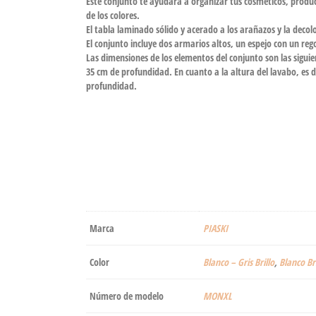
Este conjunto te ayudará a organizar tus cosméticos, product
de los colores.
El tabla laminado sólido y acerado a los arañazos y la decol
El conjunto incluye dos armarios altos, un espejo con un re
Las dimensiones de los elementos del conjunto son las sigui
35 cm de profundidad. En cuanto a la altura del lavabo, es d
profundidad.
Marca
‎PIASKI
Color
Blanco – Gris Brillo
,
‎Blanco Br
Número de modelo
‎MONXL