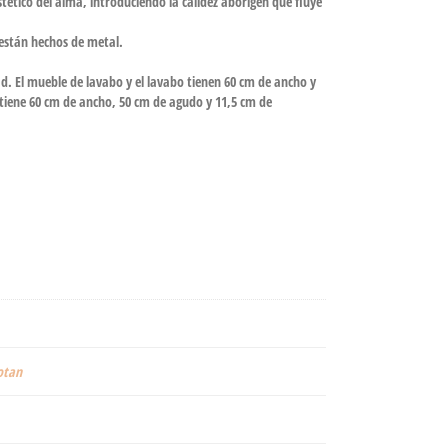
tético del alma, introduciendo la calidez aborigen que fluye
 están hechos de metal.
d. El mueble de lavabo y el lavabo tienen 60 cm de ancho y
, tiene 60 cm de ancho, 50 cm de agudo y 11,5 cm de
tan