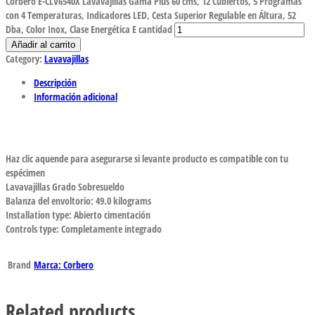
Corberó E-CLV6540X Lavavajillas Gama Plus 60 cms, 12 Cubiertos, 5 Programas
con 4 Temperaturas, Indicadores LED, Cesta Superior Regulable en Áltura, 52
Dba, Color Inox, Clase Energética E cantidad
Añadir al carrito
Category:
Lavavajillas
Descripción
Información adicional
Haz clic aquende para asegurarse si levante producto es compatible con tu
espécimen
Lavavajillas Grado Sobresueldo
Balanza del envoltorio: 49.0 kilograms
Installation type: Abierto cimentación
Controls type: Completamente integrado
Brand
Marca: Corbero
Related products