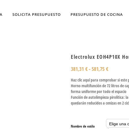
DA
SOLICITA PRESUPUESTO
PRESUPUESTO DE COCINA
Electrolux EOH4P10X Ho
381,31
€
-
581,75
€
Haz clic aquí para comprobar si este
Horno multifunción de 72 litros de c
forma uniforme por todo el espacio
Función de autolimpieza pirolítica: la
quedarán reducidos a cenizas en 2 cicl
Nombre de estilo