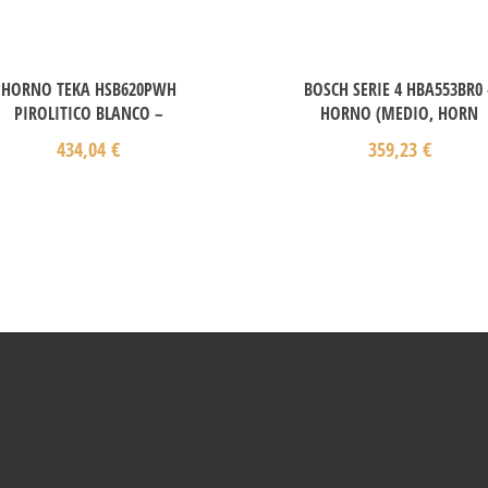
HORNO TEKA HSB620PWH
BOSCH SERIE 4 HBA553BR0 
PIROLITICO BLANCO –
HORNO (MEDIO, HORN
434,04
€
359,23
€