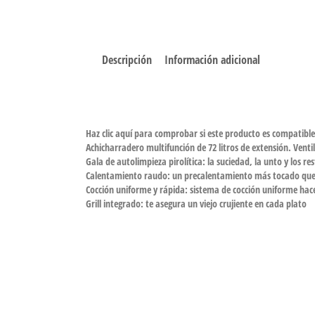
Descripción
Información adicional
Haz clic aquí para comprobar si este producto es compatibl
Achicharradero multifunción de 72 litros de extensión. Vent
Gala de autolimpieza pirolítica: la suciedad, la unto y los re
Calentamiento raudo: un precalentamiento más tocado que el
Cocción uniforme y rápida: sistema de cocción uniforme hace
Grill integrado: te asegura un viejo crujiente en cada plato