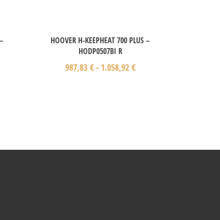
–
HOOVER H-KEEPHEAT 700 PLUS –
HODP0507BI R
987,83
€
-
1.058,92
€