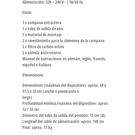
Alimentación: 220 – 240 V~ | 50/60 Hz
Envío:
1 x campana extractora
1 x tubo de salida de aire
1 x material de montaje
2 x revestimiento para la chimenea de la campana
2 x filtro de carbón activo
2 x válvula antirretorno
Manual de instrucciones en alemán, inglés, francés,
español e italiano
Dimensiones:
Dimensiones (máximas del dispositivo): aprox. 60 x
51,5 x 33 cm (ancho x penetrante x
largo)
Profundidad mínima/máxima del dispositivo: aprox.
12 / 33 cm
Diámetro del tubo de salida del posición: 15 cm (Ø)
Longitud del cable de alimentación: aprox. 140 cm
Peso: aprox. 17 kg