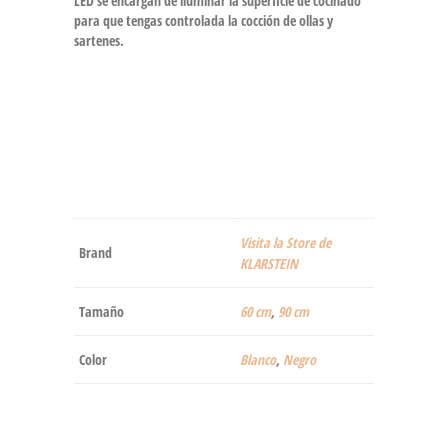
LED se encargan de iluminar la superficie de cocinado
para que tengas controlada la cocción de ollas y
sartenes.
Visita la Store de
Brand
KLARSTEIN
Tamaño
60 cm
,
90 cm
Color
‎Blanco
,
Negro