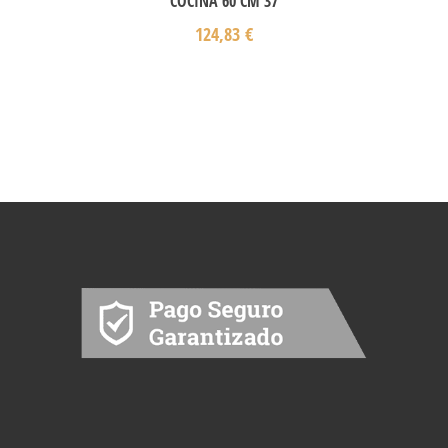
COCINA 60 CM 37
124,83
€