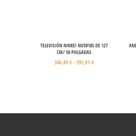
TELEVISIÓN NIKKEI NU5018S DE 127
AND
CM/ 50 PULGADAS
346,49
€
-
395,01
€