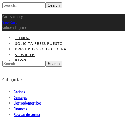
Search
Cart is empty
View Cart
Subtotal:
0,00
€
TIENDA
SOLICITA PRESUPUESTO
PRESUPUESTO DE COCINA
SERVICIOS
BLOG
Search
FINANCIACION
Categorías
Cocinas
Consejos
Electrodomesticos
Finanzas
Recetas de cocina