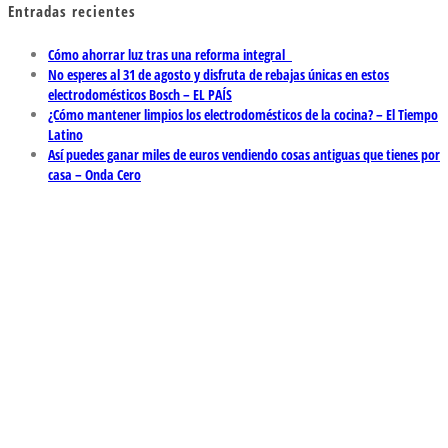
Entradas recientes
Cómo ahorrar luz tras una reforma integral
No esperes al 31 de agosto y disfruta de rebajas únicas en estos
electrodomésticos Bosch – EL PAÍS
¿Cómo mantener limpios los electrodomésticos de la cocina? – El Tiempo
Latino
Así puedes ganar miles de euros vendiendo cosas antiguas que tienes por
casa – Onda Cero