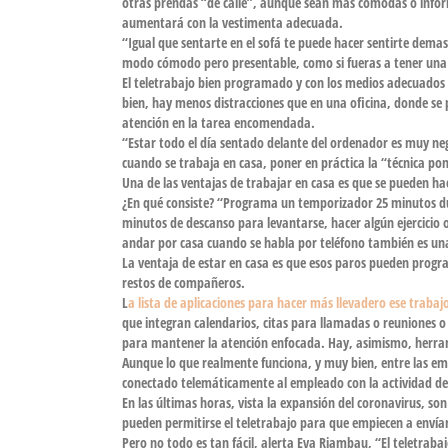
otras prendas “de calle”, aunque sean más cómodas o informa
aumentará con la vestimenta adecuada.
“Igual que sentarte en el sofá te puede hacer sentirte demas
modo cómodo
pero
presentable
, como si fueras a tener una
El teletrabajo bien programado y con los medios adecuados
bien, hay
menos distracciones
que en una oficina, donde se
atención en la tarea encomendada.
“Estar todo el día sentado delante del ordenador es muy ne
cuando se trabaja en casa, poner en práctica la “técnica po
Una de las ventajas de trabajar en casa es que se pueden ha
¿En qué consiste? “Programa un
temporizador 25 minutos
du
minutos de descanso
para levantarse, hacer algún
ejercicio
andar por casa cuando se habla por teléfono también es una
La ventaja de estar en casa es que esos paros pueden progra
restos de compañeros.
L
a lista de aplicaciones para hacer más llevadero ese trabaj
que integran calendarios, citas para llamadas o reuniones o
para mantener la atención enfocada. Hay, asimismo, herram
Aunque lo que realmente funciona, y muy bien, entre las e
conectado telemáticamente al empleado con la actividad del
En las últimas horas, vista la expansión del coronavirus, s
pueden permitirse el teletrabajo para que empiecen a enví
Pero no todo es tan fácil, alerta Eva Riambau, “El teletrab