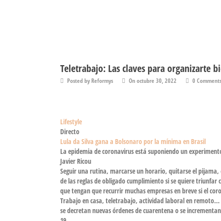
Teletrabajo: Las claves para organizarte b
Posted by Reformys
On octubre 30, 2022
0 Comment
Lifestyle
Directo
Lula da Silva gana a Bolsonaro por la mínima en Brasil
La epidemia de coronavirus está suponiendo un experimento 
Javier Ricou
Seguir una rutina, marcarse un horario,
quitarse el pijama
,
de las
reglas de obligado cumplimiento
si se quiere triunfar 
que tengan que recurrir muchas empresas en breve si el coron
Trabajo en casa, teletrabajo, actividad laboral en remoto
se decretan nuevas
órdenes de cuarentena
o se incrementan
19.