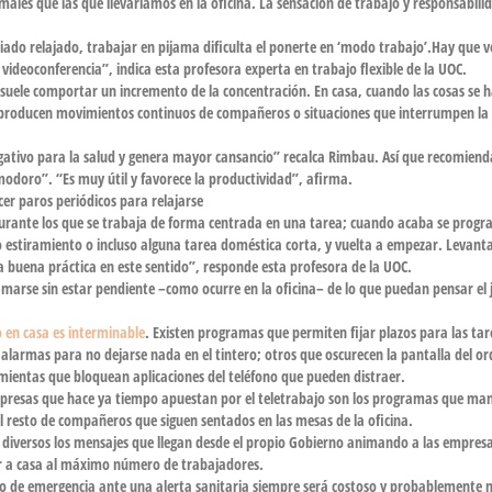
les que las que llevaríamos en la oficina. La sensación de trabajo y responsabili
iado relajado, trabajar en pijama dificulta el ponerte en ‘modo trabajo’.Hay que v
 videoconferencia”, indica esta profesora experta en trabajo flexible de la UOC.
 suele comportar un incremento de la
concentración
. En casa, cuando las cosas se 
 producen movimientos continuos de compañeros o situaciones que interrumpen la
gativo para la salud y genera mayor cansancio” recalca Rimbau. Así que recomiend
modoro”. “Es muy útil y favorece la productividad”, afirma.
cer paros periódicos para relajarse
rante los que se trabaja de forma centrada en una tarea; cuando acaba se prog
 o estiramiento
o incluso alguna tarea doméstica corta, y vuelta a empezar. Levanta
 buena práctica en este sentido”, responde esta profesora de la UOC.
marse sin estar pendiente –como ocurre en la oficina– de lo que puedan pensar el j
o en casa es interminable
. Existen programas que permiten fijar plazos para las tar
 alarmas para no dejarse nada en el tintero; otros que oscurecen la pantalla del o
ientas que bloquean aplicaciones del teléfono que pueden distraer.
mpresas que hace ya tiempo apuestan por el teletrabajo son los programas que ma
 resto de compañeros que siguen sentados en las mesas de la oficina.
on diversos los mensajes que llegan desde el propio Gobierno animando a las empres
ar a casa al máximo número de trabajadores.
ajo de emergencia
ante una alerta sanitaria siempre será costoso y probablemente 