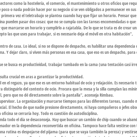
sectores como la
hostelería
, el comercio, el mantenimiento u otros
oficios
que
requ
poco o nada podrán hacer por su negocio si se ven obligados a permanecer en sus 
primera vez el teletrabajo se plantea cuando hay que
fijar un horario
. Pensar que 
 rutina pueden pasar dos cosas: que no se cumpla con las tareas encomendadas o que
y que marcarse un horario y
cumplirlo a rajatabla
. De lo que se trata es de crear u
cepto las que uses para trabajar, si es necesario deja el móvil en otra habitación”,
ntro de casa. Lo ideal, si no se dispone de despacho, es
habilitar una dependencia
na. Y dejar claro, si viven más personas en esa casa, que eso es un despacho, para
que se busca es productividad, trabajar tumbado en la cama (una tentación casi irre
sulta crucial en aras a garantizar la productividad.
l en el regazo, ya que ese es un entorno habitual de ocio y relajación. Es necesario 
a distinguirlo del contexto de ocio. Procura que la mesa y la silla cumplan las mín
l
, pero que no dé directamente sobre la pantalla”, aconseja Rimbau.
 supervisor. La organización y marcarse tiempos para las diferentes tareas, cuando 
cial. El hecho de que nadie presione directamente, ni haya compañeros o jefes ob
 oficina se cerraría hoy. Todo es cuestión de
autodisciplina.
prenda todo el día se desaconseja. Hay que buscar un cambio de chip cuando se aban
denador en la dependencia reconvertida en oficina. Tampoco hace falta vestirse con
 una rutina es despojarse del pijama (para que se vaya también la
pereza
) y vestirs