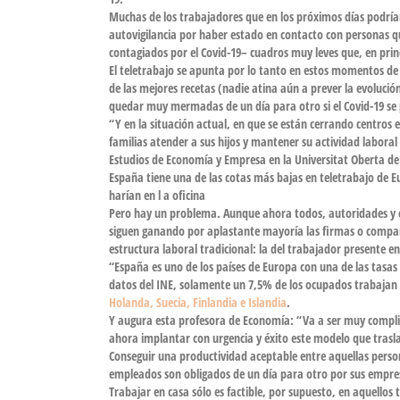
Muchas de los trabajadores que en los próximos días podrían
autovigilancia
por haber estado en contacto con personas que
contagiados
por el Covid-19– cuadros
muy leves
que, en prin
El
teletrabajo
se apunta por lo tanto en estos momentos de al
de las
mejores recetas
(nadie atina aún a prever la evolució
quedar muy mermadas de un día para otro si el Covid-19 se
“Y en la situación actual, en que se están cerrando centros
familias
atender a sus
hijos y mantener su actividad labora
l
Estudios de Economía y Empresa en la Universitat Oberta d
España tiene una de las cotas más bajas en teletrabajo de 
harían en l a oficina
Pero hay un problema. Aunque ahora todos, autoridades y emp
siguen ganando por aplastante mayoría las firmas o compañí
estructura laboral tradicional: la del
trabajador presente en 
“España es uno de los países de Europa con una de las tasas
datos del INE,
solamente un 7,5%
de los ocupados
trabajan
Holanda, Suecia, Finlandia e Islandia
.
Y augura esta profesora de Economía: “Va a ser
muy compl
ahora implantar con urgencia y éxito este
modelo que trasla
Conseguir una productividad aceptable entre aquellas pers
empleados son obligados de un día para otro por sus empres
Trabajar en casa sólo es factible, por supuesto, en aquellos