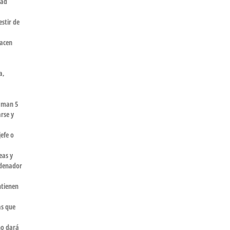
dad
estir de
hacen
a,
raman
5
rse y
efe o
eas y
rdenador
ntienen
as que
no dará