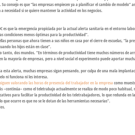
. Su consejo es que “las empresas empiecen ya a
planificar
el cambio de modelo” a
a necesidad si se quiere mantener la actividad en los negocios.
es que la emergencia propiciada por la actual alerta sanitaria en el entorno labo
las
condiciones menos óptimas para la productividad
”.
llas personas que ahora tienen a sus
niños en casa
por el cierre de escuelas, “la pr
uando los hijos están en clase”.
 lo tanto, dos mundos. “En términos de productividad tiene muchos números de arr
en la mayoría de empresas, pero a nivel social el experimento puede aportar much
ada esta alerta, muchas
empresas
sigan pensando, por culpa de una mala implantac
 ni funciona ni les interesa.
 siguen
valorando las horas
de
presencia
del trabajador en la empresa
como
muestr
más –continúa– como el teletrabajo actualmente se realiza de modo poco habitual, 
ativos para facilitar la productividad de los teletrabajadores, lo que redunda en la
lo que ocurre es que no se le dotan de las
herramientas
necesarias”.
dos.