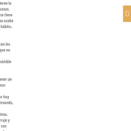
ieren la
casas.
se tiene
 se acabe
n hábito.
con los
 que no
sistible
tener un
imas
no hay
servando,
dona,
traje y
e con