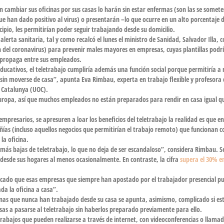
 cambiar sus oficinas por sus casas lo harán sin estar enfermas (son las se somete
 han dado positivo al virus) o presentarán –lo que ocurre en un alto porcentaje 
cipio, les permitirían poder seguir trabajando desde su domicilio.
erta sanitaria, tal y como recalcó el lunes el ministro de Sanidad, Salvador Illa,
n del coronavirus) para
prevenir males mayores
en empresas, cuyas plantillas podr
 propaga entre sus empleados.
 educativos, el teletrabajo cumpliría además una función social porque permitiría 
 sin moverse de casa”, apunta
Eva Rimbau
, experta en trabajo flexible y profesora 
e Catalunya
(UOC).
Europa, así que muchos empleados no están preparados para rendir en casa igual qu
resarios, se apresuren a loar los beneficios del teletrabajo la realidad es que e
as (incluso aquellos negocios que permitirían el trabajo remoto) que funcionan 
la oficina.
 más bajas de teletrabajo, lo que no deja de ser escandaloso”, considera Rimbau. 
 desde sus hogares
al menos ocasionalmente. En contraste, la cifra
supera el 30% e
icado
que esas empresas que siempre han apostado por el trabajador presencial p
da la oficina a casa”.
onas que nunca han trabajado desde su casa se apunta, asimismo, complicado si es
as a pasarse al teletrabajo sin haberlos preparado previamente para ello.
 trabajos que pueden realizarse a través de internet, con videoconferencias o llama