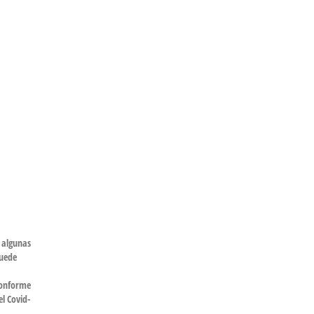
 algunas
puede
conforme
l Covid-