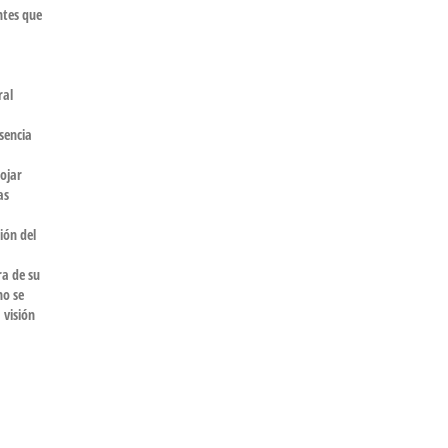
ntes que
ral
esencia
ojar
as
ión del
a de su
no se
 visión