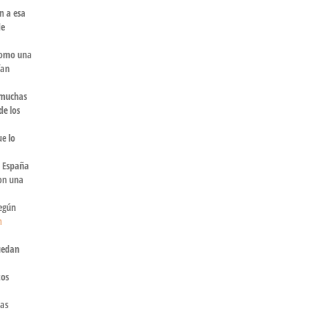
n a esa
de
 como una
ían
a muchas
de los
e lo
n España
con una
Según
n
uedan
tos
das