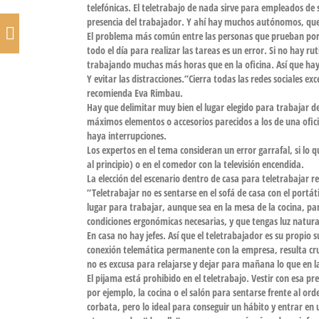
telefónicas. El
teletrabajo de nada sirve
para empleados de 
presencia del trabajador
. Y ahí hay muchos autónomos, que 
El problema más común entre las personas que prueban por 
todo el día para realizar las tareas es un error. Si no hay
trabajando muchas más horas que en la oficina. Así que ha
Y evitar las distracciones.”Cierra todas las redes sociales ex
recomienda Eva Rimbau.
Hay que delimitar muy bien el lugar elegido para trabajar de
máximos elementos o accesorios parecidos a los de una ofici
haya interrupciones.
Los expertos en el tema consideran un error garrafal, si lo 
al principio) o en el comedor con la televisión encendida.
La elección del escenario dentro de casa para teletrabajar re
“Teletrabajar no es sentarse en el sofá de casa con el portáti
lugar para trabajar, aunque sea en la mesa de la cocina, par
condiciones ergonómicas necesarias, y que tengas
luz natura
En casa no hay jefes. Así que el teletrabajador es su propio
conexión telemática permanente con la empresa, resulta cru
no es excusa para relajarse y dejar para mañana lo que en la
El pijama está prohibido en el teletrabajo. Vestir con esa 
por ejemplo, la cocina o el salón para sentarse frente al or
corbata, pero lo ideal para conseguir un hábito y entrar en