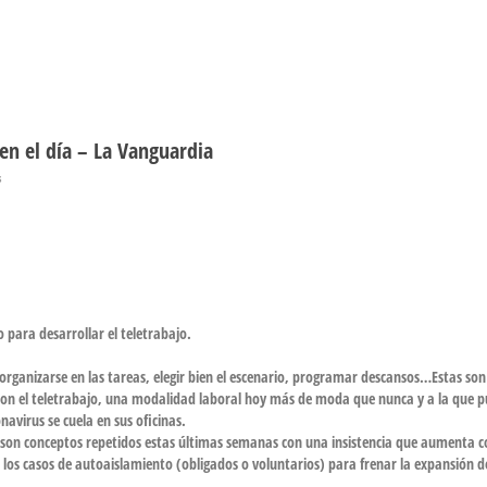
ien el día – La Vanguardia
s
para desarrollar el teletrabajo.
 organizarse en las tareas, elegir bien el
escenario
, programar
descansos
…Estas son
con el
teletrabajo
, una modalidad laboral
hoy más de moda que nunca
y a la que 
avirus se cuela en sus oficinas.
… son conceptos repetidos estas últimas semanas con una insistencia que aumenta 
 los
casos de autoaislamiento
(obligados o voluntarios) para frenar la expansión de