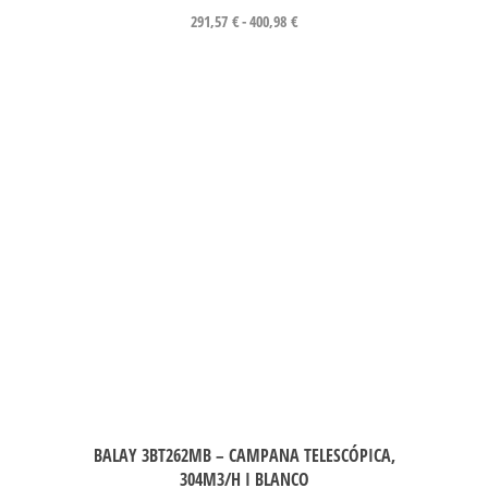
291,57
€
-
400,98
€
BALAY 3BT262MB – CAMPANA TELESCÓPICA,
304M3/H I BLANCO