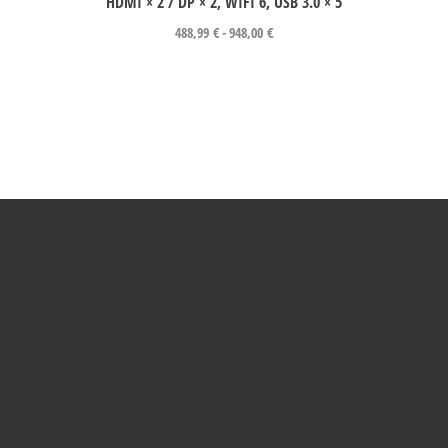
HDMI × 2 / DP × 2, WIFI 6, USB 3.0 × 5
488,99
€
-
948,00
€