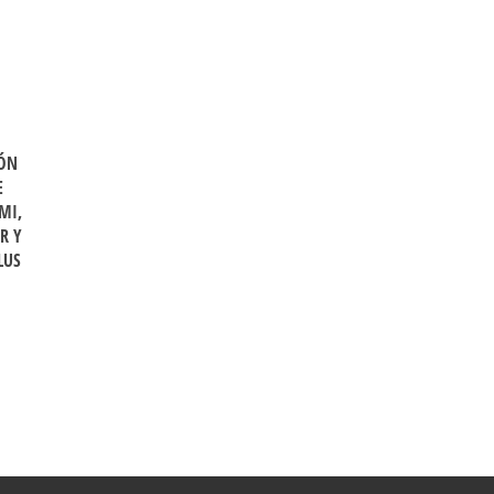
IÓN
E
MI,
R Y
LUS