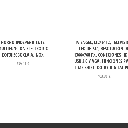
HORNO INDEPENDIENTE
TV ENGEL, LE2461T2, TELEVIS
ULTIFUNCION ELECTROLUX
LED DE 24″, RESOLUCIÓN D
EOF3H50BX CLA.A.INOX
1366×768 PX, CONEXIONES HD
USB 2.0 Y VGA, FUNCIONES PV
239,11
€
TIME SHIFT, DOLBY DIGITAL P
103,30
€