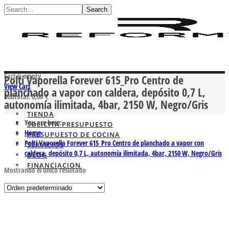
Search
Cart is empty
Polti Vaporella Forever 615_Pro Centro de
View Cart
planchado a vapor con caldera, depósito 0,7 L,
Subtotal:
0,00
€
autonomía ilimitada, 4bar, 2150 W, Negro/Gris
TIENDA
You are here:
SOLICITA PRESUPUESTO
Home
PRESUPUESTO DE COCINA
Polti Vaporella Forever 615_Pro Centro de planchado a vapor con
SERVICIOS
caldera, depósito 0,7 L, autonomía ilimitada, 4bar, 2150 W, Negro/Gris
BLOG
FINANCIACION
Mostrando el único resultado