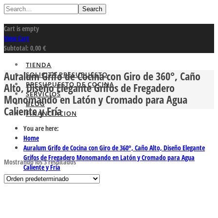
Search
Cart is empty
View Cart
Subtotal:
0,00
€
TIENDA
Auralum Grifo de Cocina con Giro de 360°, Caño
SOLICITA PRESUPUESTO
PRESUPUESTO DE COCINA
Alto, Diseño Elegante Grifos de Fregadero
SERVICIOS
Monomando en Latón y Cromado para Agua
BLOG
Caliente y Fría
FINANCIACION
You are here:
Home
Auralum Grifo de Cocina con Giro de 360°, Caño Alto, Diseño Elegante
Grifos de Fregadero Monomando en Latón y Cromado para Agua
Mostrando los 3 resultados
Caliente y Fría