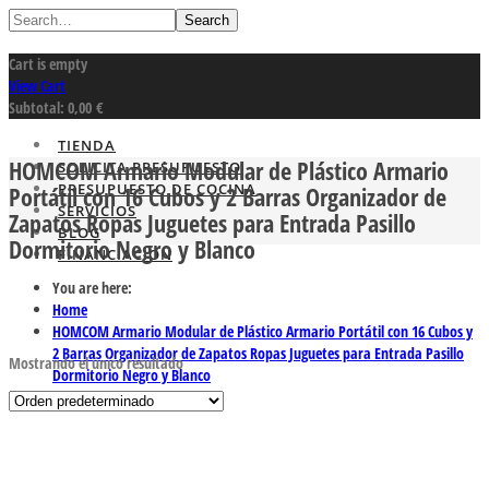
Search
Cart is empty
View Cart
Subtotal:
0,00
€
TIENDA
HOMCOM Armario Modular de Plástico Armario
SOLICITA PRESUPUESTO
PRESUPUESTO DE COCINA
Portátil con 16 Cubos y 2 Barras Organizador de
SERVICIOS
Zapatos Ropas Juguetes para Entrada Pasillo
BLOG
Dormitorio Negro y Blanco
FINANCIACION
You are here:
Home
HOMCOM Armario Modular de Plástico Armario Portátil con 16 Cubos y
2 Barras Organizador de Zapatos Ropas Juguetes para Entrada Pasillo
Mostrando el único resultado
Dormitorio Negro y Blanco