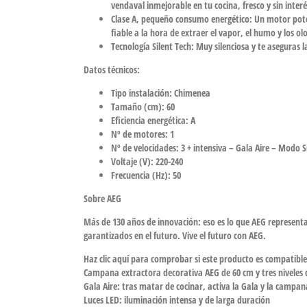
vendaval inmejorable en tu cocina, fresco y sin interé
Clase A, pequeño consumo energético:
Un motor pote
fiable a la hora de extraer el vapor, el humo y los ol
Tecnología Silent Tech:
Muy silenciosa y te aseguras l
Datos técnicos:
Tipo instalación: Chimenea
Tamaño (cm): 60
Eficiencia energética: A
Nº de motores: 1
Nº de velocidades: 3 + intensiva – Gala Aire – Modo S
Voltaje (V): 220-240
Frecuencia (Hz): 50
Sobre AEG
Más de 130 años de innovación: eso es lo que AEG representa
garantizados en el futuro. Vive el futuro con AEG.
Haz clic aquí para comprobar si este producto es compatibl
Campana extractora decorativa AEG de 60 cm y tres niveles 
Gala Aire: tras matar de cocinar, activa la Gala y la campa
Luces LED: iluminación intensa y de larga duración