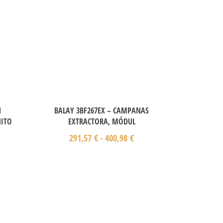
N
BALAY 3BF267EX – CAMPANAS
NITO
EXTRACTORA, MÓDUL
291,57
€
-
400,98
€