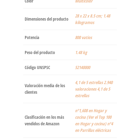
Color
Multicolor
‎28 x 22 x 8.5 cm; 1.48
Dimensiones del producto
kilogramos
Potencia
‎800 vatios
Peso del producto
‎1.48 kg
Código UNSPSC
52140000
4,1 de 5 estrellas 2.940
Valoración media de los
valoraciones 4,1 de 5
clientes
estrellas
nº1,608 en Hogar y
Clasificación en los más
cocina (Ver el Top 100
vendidos de Amazon
en Hogar y cocina) nº4
en Parrillas eléctricas