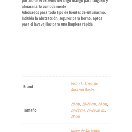
portillo en el extremo del largo mango para colgarlo y
almacenarlo cómodamente
Adecuados para todo tipo de fuentes de entusiasmo,
incluida la abstracción, seguros para horno, aptos
para el lavavajillas para una limpieza rápida
Visita la Store de
Brand
Amazon Basics
20 cm
,
20-24 cm
,
24 cm
,
Tamaño
24-28 cm
,
24-28-28 cm
,
28 cm
Juego de Sartenes
,