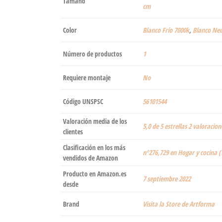
Tamaño
cm
Color
Blanco Frío 7000k
,
Blanco Neu
Número de productos
‎1
Requiere montaje
‎No
Código UNSPSC
56101544
Valoración media de los
5,0 de 5 estrellas 2 valoracion
clientes
Clasificación en los más
nº276,729 en Hogar y cocina (
vendidos de Amazon
Producto en Amazon.es
7 septiembre 2022
desde
Brand
Visita la Store de Artforma