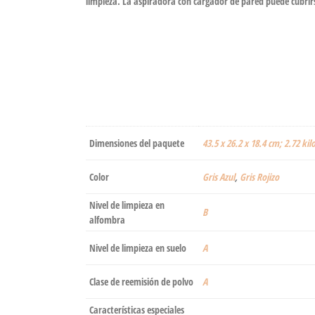
limpieza. La aspiradora con cargador de pared puede cubrir
Dimensiones del paquete
‎43.5 x 26.2 x 18.4 cm; 2.72 k
Color
Gris Azul
,
Gris Rojizo
Nivel de limpieza en
‎B
alfombra
Nivel de limpieza en suelo
‎A
Clase de reemisión de polvo
‎A
Características especiales