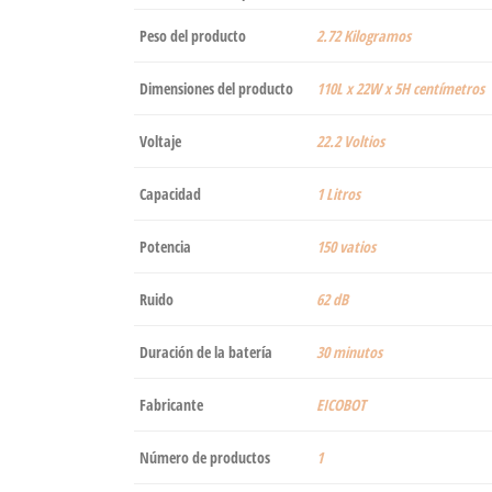
Peso del producto
‎2.72 Kilogramos
Dimensiones del producto
‎110L x 22W x 5H centímetros
Voltaje
‎22.2 Voltios
Capacidad
‎1 Litros
Potencia
‎150 vatios
Ruido
‎62 dB
Duración de la batería
‎30 minutos
Fabricante
‎EICOBOT
Número de productos
‎1