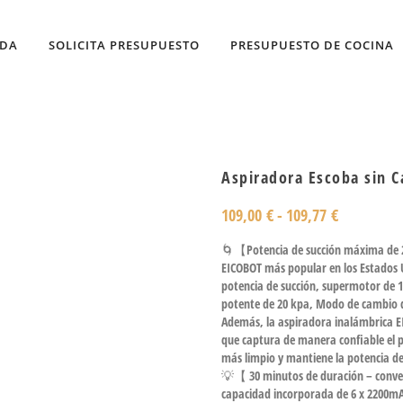
NDA
SOLICITA PRESUPUESTO
PRESUPUESTO DE COCINA
Aspiradora Escoba sin 
109,00
€
-
109,77
€
🌀【Potencia de succión máxima de 20
EICOBOT más popular en los Estados 
potencia de succión, supermotor de
potente de 20 kpa, Modo de cambio de
Además, la aspiradora inalámbrica EI
que captura de manera confiable el p
más limpio y mantiene la potencia de
💡【 30 minutos de duración – conveni
capacidad incorporada de 6 x 2200mA