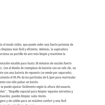
a el modo ciclón, que puede ceder una fuerte potencia de
mpieza más fácil y eficiente. Además, la aspiradora
rciona un portillo de aire más limpio y mantiene la
ntación estable para hasta 30 minutos de succión fuerte
. Con el diseño de reemplazo de batería con un solo clic, no
ente con una batería de repuesto (se vende por separado).
zmente el 99,9% de las partículas de 0,3μm para matricular
mente con sólo pulsar un botón.
 se puede ajustar fácilmente según la altura del usuario,
lvo”, “Boquilla espacial para limpiar espacios estrechos y
ituación, puedes limpiar cada rincón.
igero y sin cables para un máximo confort y una fácil