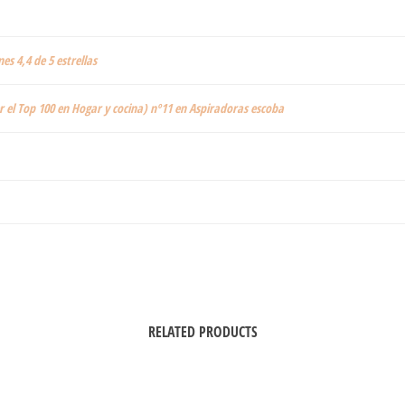
nes 4,4 de 5 estrellas
r el Top 100 en Hogar y cocina) nº11 en Aspiradoras escoba
RELATED PRODUCTS