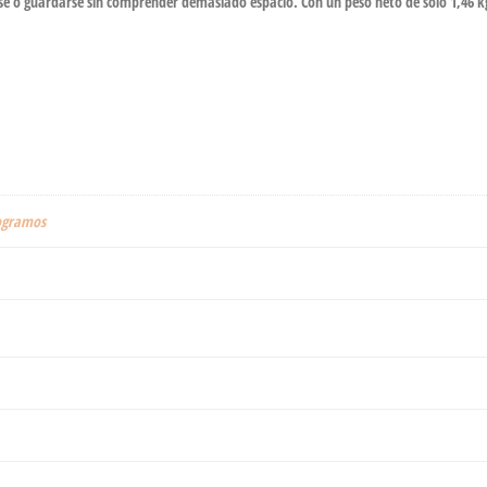
se o guardarse sin comprender demasiado espacio. Con un peso neto de sólo 1,46 kg
ilogramos