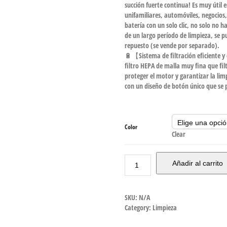
succión fuerte continua! Es muy útil
unifamiliares, automóviles, negocios,
batería con un solo clic, no solo no 
de un largo período de limpieza, se 
repuesto (se vende por separado).
🔋【Sistema de filtración eficiente 
filtro HEPA de malla muy fina que fil
proteger el motor y garantizar la lim
con un diseño de botón único que se 
Color
Clear
Añadir al carrito
SKU:
N/A
Category:
Limpieza