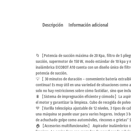
Descripción
Información adicional
🌀【Potencia de succión máxima de 20 Kpa, filtro de 5 plie
succión, supermotor de 150 W, modo estándar de 10 kpa y m
inalámbrica EICOBOT A10 cuenta con un diseño único de filtr
potencia de succión.
💡【 30 minutos de duración – conveniente batería extraíble
continua! Es muy útil en una variedad de situaciones como a
solo no hay restricciones sobre cómo fastidiar, sino que in
🔋【Sistema de impregnación eficiente y cómodo】La aspirado
el motor y garantizar la limpieza. Cubo de recogida de polv
💙【Varilla telescópica ajustable de 12 niveles, 3 tipos de ca
una máquina se puede usar para varios hogares. Incluye 3 boq
de achuchado golpe como automóviles, rincones o grietas” Sal
🏠【Accesorios multifuncionales】 Aspirador inalámbrico con ce