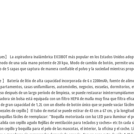
gues】 La aspiradora inalámbrica EICOBOT más popular en los Estados Unidos adopt
odo de una sola mano potente de 20 kpa, Modo de cambio de botón, permite una li
o de 5 capas que captura de manera confiable el polvo y la suciedad mientras propo
 】 Batería de litio de alta capacidad incorporada de 6 x 2200mAh, fuente de alime
partamentos, casas unifamiliares, automóviles, negocios, escuelas, dormitorios, etc
cluso después de un largo período de limpieza, se puede restaurar ininterrumpidam
ra sin bolsa está equipada con un filtro HEPA de malla muy fina que filtra efica
o de gran capacidad de 1,2L con un diseño de botón único que se puede vaciar fácil
bezales de cepillo】El tubo de metal se puede estirar de 43 cm a 67 cm, y la longitud
uillas fáciles de reemplazar: “Boquilla motorizada con luz LED para iluminar el po
ida con cepillo agudo Rejillas de ventilación para teclados y coches» etc En cada s
pillo y boquilla para el pelo de las mascotas, el interior, la oficina y el coche. L