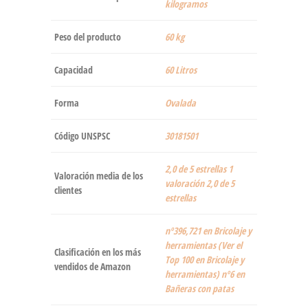
kilogramos
Peso del producto
‎60 kg
Capacidad
‎60 Litros
Forma
‎Ovalada
Código UNSPSC
30181501
2,0 de 5 estrellas 1
Valoración media de los
valoración 2,0 de 5
clientes
estrellas
nº396,721 en Bricolaje y
herramientas (Ver el
Clasificación en los más
Top 100 en Bricolaje y
vendidos de Amazon
herramientas) nº6 en
Bañeras con patas