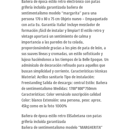
Bañera de época estilo retro electrónico con patas
grifería incluida garantizada bañera de
sentimentalismo modelo “margarita” para una
persona 170 x 80 x 75 cm Objeto nuevo – Empaquetado
con acta Eu. Garantía Italia! Incluye mezclador de
formación ¡fácil de instalar y limpiar! El estilo retro y
vintage aportará un sentimiento de calma y
importancia a las paredes de tu colada,
proporcionándole gracias a los pies de pata de león, a
sus suaves líneas y cromadas, un estilo sofisticado y
lujoso haciéndonos a los tiempos de la Belle Epoque. Un
adminículo de decoración refinado para aquellos que
buscan simplicidad y corriente. Características técnicas
Material: Acrílico sanitario Tipo de instalación:
Freestanding Salida de descarga: central Estilo: Bañera
de sentimentalismo Medidas: 1700*800*750mm
Características: Color vernáculo suscripción calidad
Color: blanco Extensión: una persona, peso: aprox.
45kg como en la foto 1OOO%
Bañera de época estilo retro EliSabetana con patas
grifería incluida garantizada
Bañera de sentimentalismo modelo “MARGHERITA”