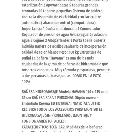
esterilización 2 Apoyacabezas 5 toberas grandes
cromadas 10 toberas pequeñas Sistema de asidero
contra la dispersión de electricidad (cortacircuitos
automático) ábaco de control (computadora)
Importancia 1 Ducha multifunción 1 Conmutador
Regulador de presión de agua Avidez agua Circulación
agua 2 Cojines 2 Altoparlantes 1 Porta toalla Grifería
incluida Bañera de acrílico sanitario de incorporación
calidad de color blanco Peso: 100 kg Estructura de
puñal La bañera “Havana” es una de las más
equipadas de la gama de bañeras de hidromasaje que
nosotros vendemos. Muy cómoda y espaciosa, permite
a dos personas bañarse juntas. COMO EN LA FOTO
100%
BAÑERA HIDROMASAJE Modelo HAVANA 170 x 115 cm h
61 cm BAÑERA PARA 2 PERSONAS Objeto nuevo –
Embalado Reseña EU ENTREGA INMEDIATA USTED
RECIBIRÁ TODOS LOS ACCESORIOS PARA MONTAR EL
HIDROMASAJE SIN PROBLEMAS. ¡MONTAJE Y
FUNCIONAMIENTO FACILES!
CARACTERÍSTICAS TÉCNICAS: Medidas de la bañera: