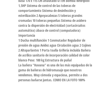
basa 170 x 115 Cm aflautado 61 cm Bomba Whirlpool
1,5HP Sistema de control de las toberas de
comportamiento Sistema de desinfección y
esterilización 2 Apoyacabezas 5 toberas grandes
cromadas 10 toberas pequeñas Sistema de asidero
contra la dispersión de electricidad (cortacircuitos
automático) ábaco de control (computadora)
Importancia
1 Ducha multifunción 1 Conmutador Regulador de
presión de agua Avidez agua Circulación agua 2 Cojines
2 Altoparlantes 1 Porta toalla Grifería incluida Bañera
de acrílico sanitario de incorporación calidad de color
blanco Peso: 100 kg Estructura de puñal
La bañera “Havana” es una de las más equipadas de la
gama de bañeras de hidromasaje que nosotros
vendemos. Muy cómoda y espaciosa, permite a dos
personas bañarse juntas. COMO EN LA FOTO 100%