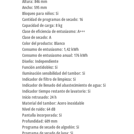
Altura:
846 mm
Ancho:
595 mm
Bloqueo para niños:
Si
Cantidad de programas de secado:
16
Capacidad de carga:
8 kg
Clase de eficiencia de entusiasmo:
A+++
Clase de secado:
A
Color del producto:
Blanco
Consumo de entusiasmo:
1,42 kWh
Consumo de entusiasmo anual:
176 kWh
Diseño:
Independiente
Función antidoblez:
Si
Iluminación sensibilidad del tambor:
Si
Indicador de filtro de limpieza:
Si
Indicador de llenado del abastecimiento de agua:
Si
Indicador tiempo restante de lavatorio:
Si
Inicio retrasado:
24 h
Material del tambor:
Acero inoxidable
Nivel de ruido:
64 dB
Pantalla incorporada:
Si
Profundidad:
609 mm
Programa de secado de algodón:
Si
Programa de secado de lana:
Si