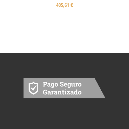
405,61
€