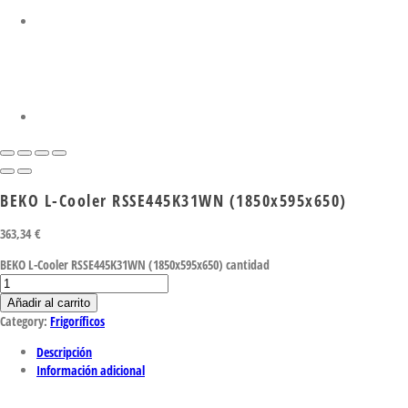
BEKO L-Cooler RSSE445K31WN (1850x595x650)
363,34
€
BEKO L-Cooler RSSE445K31WN (1850x595x650) cantidad
Añadir al carrito
Category:
Frigoríficos
Descripción
Información adicional