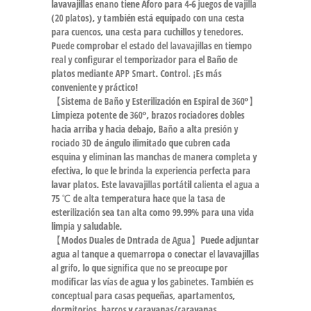
lavavajillas enano tiene Aforo para 4-6 juegos de vajilla
(20 platos), y también está equipado con una cesta
para cuencos, una cesta para cuchillos y tenedores.
Puede comprobar el estado del lavavajillas en tiempo
real y configurar el temporizador para el Baño de
platos mediante APP Smart. Control. ¡Es más
conveniente y práctico!
【Sistema de Baño y Esterilización en Espiral de 360°】
Limpieza potente de 360°, brazos rociadores dobles
hacia arriba y hacia debajo, Baño a alta presión y
rociado 3D de ángulo ilimitado que cubren cada
esquina y eliminan las manchas de manera completa y
efectiva, lo que le brinda la experiencia perfecta para
lavar platos. Este lavavajillas portátil calienta el agua a
75 ℃ de alta temperatura hace que la tasa de
esterilización sea tan alta como 99.99% para una vida
limpia y saludable.
【Modos Duales de Dntrada de Agua】Puede adjuntar
agua al tanque a quemarropa o conectar el lavavajillas
al grifo, lo que significa que no se preocupe por
modificar las vías de agua y los gabinetes. También es
conceptual para casas pequeñas, apartamentos,
dormitorios, barcos y caravanas/caravanas.