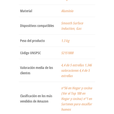
Material
‎Aluminio
‎Smooth Surface
Dispositivos compatibles
Induction, Gas
Peso del producto
‎1.3 kg
Código UNSPSC
52151800
4,4 de 5 estrellas 1.346
Valoración media de los
valoraciones 4,4 de 5
clientes
estrellas
nº56 en Hogar y cocina
(Ver el Top 100 en
Clasificación en los más
Hogar y cocina) nº1 en
vendidos de Amazon
Sartenes para escalfar
huevos