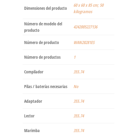
‎60 x 60 x 85 cm; 50
Dimensiones del producto
kilogramos
Número de modelo del
‎4242005227136
producto
Número de producto
‎WAN28281ES
Número de productos
‎1
Compilador
‎355.74
Pilas / baterías necesarias
‎No
Adaptador
‎355.74
Lector
‎355.74
Marimba
‎355.74