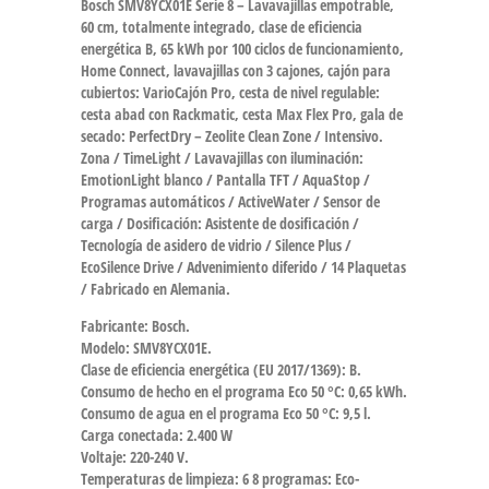
Bosch SMV8YCX01E Serie 8 – Lavavajillas empotrable,
60 cm, totalmente integrado, clase de eficiencia
energética B, 65 kWh por 100 ciclos de funcionamiento,
Home Connect, lavavajillas con 3 cajones, cajón para
cubiertos: VarioCajón Pro, cesta de nivel regulable:
cesta abad con Rackmatic, cesta Max Flex Pro, gala de
secado: PerfectDry – Zeolite Clean Zone / Intensivo.
Zona / TimeLight / Lavavajillas con iluminación:
EmotionLight blanco / Pantalla TFT / AquaStop /
Programas automáticos / ActiveWater / Sensor de
carga / Dosificación: Asistente de dosificación /
Tecnología de asidero de vidrio / Silence Plus /
EcoSilence Drive / Advenimiento diferido / 14 Plaquetas
/ Fabricado en Alemania.
Fabricante: Bosch.
Modelo: SMV8YCX01E.
Clase de eficiencia energética (EU 2017/1369): B.
Consumo de hecho en el programa Eco 50 °C: 0,65 kWh.
Consumo de agua en el programa Eco 50 °C: 9,5 l.
Carga conectada: 2.400 W
Voltaje: 220-240 V.
Temperaturas de limpieza: 6 8 programas: Eco-