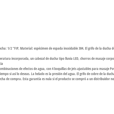
ucha: 1/2 “FIP, Material: espécimen de espada inoxidable 304. El grifo de la ducha d
peratura incorporada, un cabezal de ducha tipo lluvia LED, chorros de masaje corpo
cia
combinaciones de efectos de agua, con 4 boquillas de jets ajustables para masaje P
iempo si así lo deseas. La helado es la presión del agua. El grifo de cobre de la duc
fecha de compra. Esta garantía es nula si el producto se compró a un distribuidor n