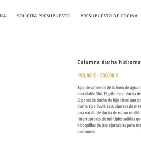
NDA
SOLICITA PRESUPUESTO
PRESUPUESTO DE COCINA
Columna ducha hidromas
190,00
€
-
230,00
€
Tipo de conexión de la línea de agua 
inoxidable 304. El grifo de la ducha d
El panel de ducha de lujo tiene una 
ducha tipo lluvia LED, chorros de mas
una varilla de ducha de mano multifun
Interruptores de múltiples salidas q
4 boquillas de jets ajustables para 
posiciones