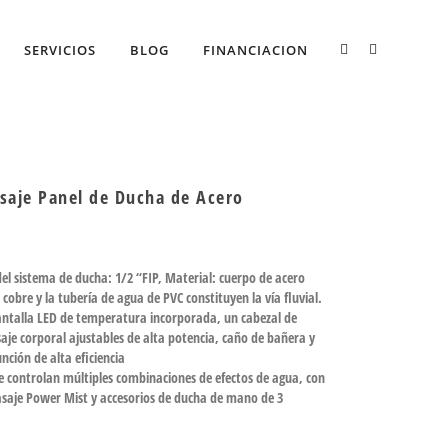
SERVICIOS
BLOG
FINANCIACION
aje Panel de Ducha de Acero
del sistema de ducha: 1/2 “FIP, Material: cuerpo de acero
e cobre y la tubería de agua de PVC constituyen la vía fluvial.
pantalla LED de temperatura incorporada, un cabezal de
aje corporal ajustables de alta potencia, caño de bañera y
ción de alta eficiencia
ue controlan múltiples combinaciones de efectos de agua, con
masaje Power Mist y accesorios de ducha de mano de 3