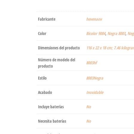
Fabricante
‎hevenaov
Color
Bicolor 9004
,
Negra 8003
,
Neg
Dimensiones del producto
‎116 x 22 x 18 cm; 7.46 kilogr
Número de modelo del
‎8003hf
producto
Estilo
‎8003Negra
Acabado
‎Inoxidable
Incluye baterías
‎No
Necesita baterías
‎No