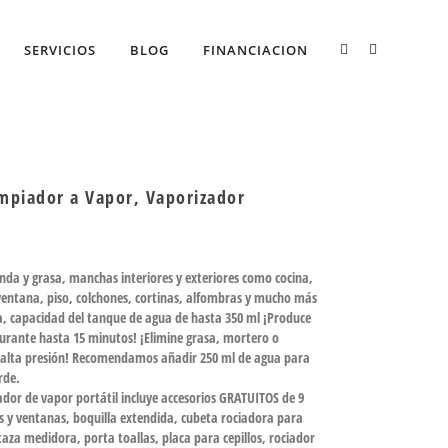
SERVICIOS
BLOG
FINANCIACION
mpiador a Vapor, Vaporizador
da y grasa, manchas interiores y exteriores como cocina,
, ventana, piso, colchones, cortinas, alfombras y mucho más
, capacidad del tanque de agua de hasta 350 ml ¡Produce
urante hasta 15 minutos! ¡Elimine grasa, mortero o
alta presión! Recomendamos añadir 250 ml de agua para
rde.
dor de vapor portátil incluye accesorios GRATUITOS de 9
s y ventanas, boquilla extendida, cubeta rociadora para
aza medidora, porta toallas, placa para cepillos, rociador