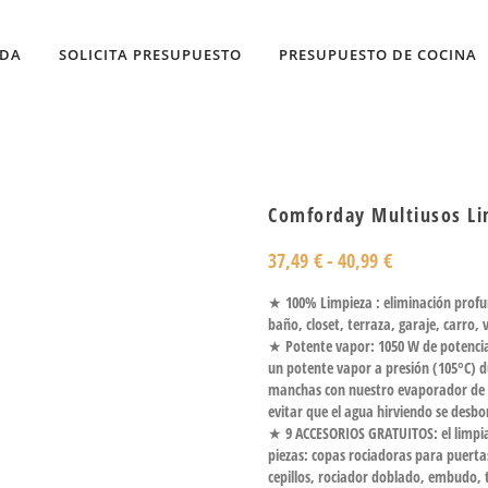
NDA
SOLICITA PRESUPUESTO
PRESUPUESTO DE COCINA
Comforday Multiusos Li
37,49
€
-
40,99
€
★ 100% Limpieza : eliminación profun
baño, closet, terraza, garaje, carro
★ Potente vapor: 1050 W de potencia
un potente vapor a presión (105°C) d
manchas con nuestro evaporador de 
evitar que el agua hirviendo se desbo
★ 9 ACCESORIOS GRATUITOS: el limpia
piezas: copas rociadoras para puerta
cepillos, rociador doblado, embudo, t