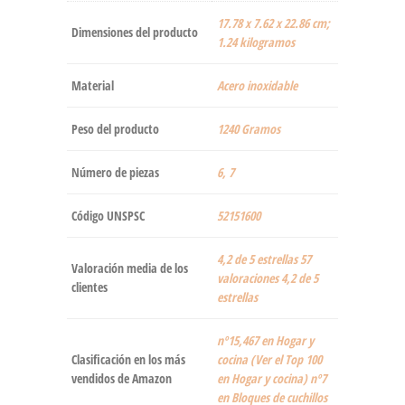
‎17.78 x 7.62 x 22.86 cm;
Dimensiones del producto
1.24 kilogramos
Material
‎Acero inoxidable
Peso del producto
‎1240 Gramos
Número de piezas
‎6, 7
Código UNSPSC
52151600
4,2 de 5 estrellas 57
Valoración media de los
valoraciones 4,2 de 5
clientes
estrellas
nº15,467 en Hogar y
Clasificación en los más
cocina (Ver el Top 100
vendidos de Amazon
en Hogar y cocina) nº7
en Bloques de cuchillos