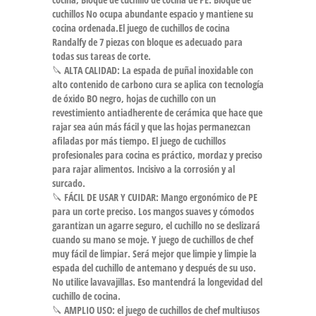
cuchillos No ocupa abundante espacio y mantiene su
cocina ordenada.El juego de cuchillos de cocina
Randalfy de 7 piezas con bloque es adecuado para
todas sus tareas de corte.
🔪 ALTA CALIDAD: La espada de puñal inoxidable con
alto contenido de carbono cura se aplica con tecnología
de óxido BO negro, hojas de cuchillo con un
revestimiento antiadherente de cerámica que hace que
rajar sea aún más fácil y que las hojas permanezcan
afiladas por más tiempo. El juego de cuchillos
profesionales para cocina es práctico, mordaz y preciso
para rajar alimentos. Incisivo a la corrosión y al
surcado.
🔪 FÁCIL DE USAR Y CUIDAR: Mango ergonómico de PE
para un corte preciso. Los mangos suaves y cómodos
garantizan un agarre seguro, el cuchillo no se deslizará
cuando su mano se moje. Y juego de cuchillos de chef
muy fácil de limpiar. Será mejor que limpie y limpie la
espada del cuchillo de antemano y después de su uso.
No utilice lavavajillas. Eso mantendrá la longevidad del
cuchillo de cocina.
🔪 AMPLIO USO: el juego de cuchillos de chef multiusos