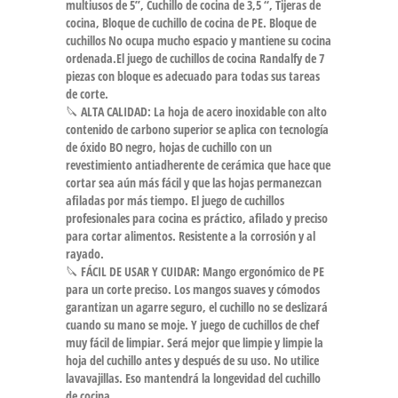
multiusos de 5”, Cuchillo de cocina de 3,5 “, Tijeras de
cocina, Bloque de cuchillo de cocina de PE. Bloque de
cuchillos No ocupa mucho espacio y mantiene su cocina
ordenada.El juego de cuchillos de cocina Randalfy de 7
piezas con bloque es adecuado para todas sus tareas
de corte.
🔪 ALTA CALIDAD: La hoja de acero inoxidable con alto
contenido de carbono superior se aplica con tecnología
de óxido BO negro, hojas de cuchillo con un
revestimiento antiadherente de cerámica que hace que
cortar sea aún más fácil y que las hojas permanezcan
afiladas por más tiempo. El juego de cuchillos
profesionales para cocina es práctico, afilado y preciso
para cortar alimentos. Resistente a la corrosión y al
rayado.
🔪 FÁCIL DE USAR Y CUIDAR: Mango ergonómico de PE
para un corte preciso. Los mangos suaves y cómodos
garantizan un agarre seguro, el cuchillo no se deslizará
cuando su mano se moje. Y juego de cuchillos de chef
muy fácil de limpiar. Será mejor que limpie y limpie la
hoja del cuchillo antes y después de su uso. No utilice
lavavajillas. Eso mantendrá la longevidad del cuchillo
de cocina.