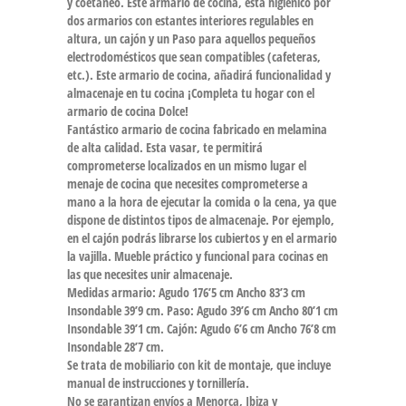
y coetáneo. Este armario de cocina, está higiénico por
dos armarios con estantes interiores regulables en
altura, un cajón y un Paso para aquellos pequeños
electrodomésticos que sean compatibles (cafeteras,
etc.). Este armario de cocina, añadirá funcionalidad y
almacenaje en tu cocina ¡Completa tu hogar con el
armario de cocina Dolce!
Fantástico armario de cocina fabricado en melamina
de alta calidad. Esta vasar, te permitirá
comprometerse localizados en un mismo lugar el
menaje de cocina que necesites comprometerse a
mano a la hora de ejecutar la comida o la cena, ya que
dispone de distintos tipos de almacenaje. Por ejemplo,
en el cajón podrás librarse los cubiertos y en el armario
la vajilla. Mueble práctico y funcional para cocinas en
las que necesites unir almacenaje.
Medidas armario: Agudo 176’5 cm Ancho 83’3 cm
Insondable 39’9 cm. Paso: Agudo 39’6 cm Ancho 80’1 cm
Insondable 39’1 cm. Cajón: Agudo 6’6 cm Ancho 76’8 cm
Insondable 28’7 cm.
Se trata de mobiliario con kit de montaje, que incluye
manual de instrucciones y tornillería.
No se garantizan envíos a Menorca, Ibiza y