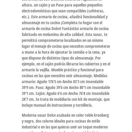
altura, un cajón y un Paso para aquellos pequeños
electrodomésticos que sean compatibles (cafeteras,
etc.). Este armario de cocina, añadirá funcionalidad y
almacenaje en tu cocina ¡Completa tu hogar con el
armario de cocina Dolce! Fantástico armario de cocina
fabricado en melamina de alta calidad. Esta vasar, te
permitirá comprometerse localizados en un mismo
lugar el menaje de cocina que necesites comprometerse
a mano a la hora de ejecutar la comida o la cena, ya
que dispone de distintos tipos de almacenaje. Por
ejemplo, en el cajón podrás librarse los cubiertos y en el
armario la vajilla. Mueble práctico y funcional para
cocinas en las que necesites unir almacenaje. Medidas
armario: Agudo 176’5 cm Ancho 83’3 cm Insondable
39’9 cm. Paso: Agudo 39’6 cm Ancho 80’1 cm Insondable
39’1 cm. Cajón: Agudo 6’6 cm Ancho 76’8 cm Insondable
28’7 cm. Se trata de mobiliario con kit de montaje, que
incluye manual de instrucciones y tornillería.
Moderna vasar Dolce acabada en color roble kronberg
y negro, dos colores ideales para cocinas de estilo
industrial o en las que quieras unir un toque moderno