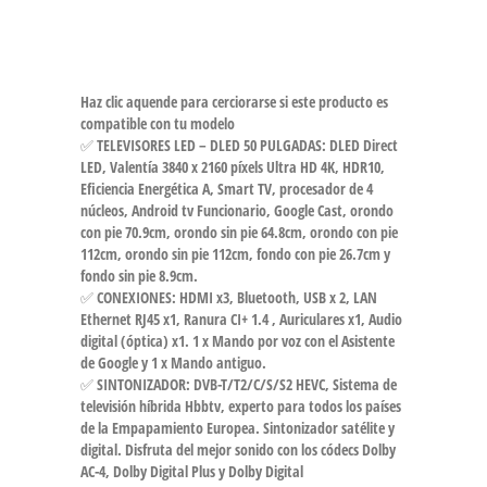
Haz clic aquende para cerciorarse si este producto es
compatible con tu modelo
✅ TELEVISORES LED – DLED 50 PULGADAS: DLED Direct
LED, Valentía 3840 x 2160 píxels Ultra HD 4K, HDR10,
Eficiencia Energética A, Smart TV, procesador de 4
núcleos, Android tv Funcionario, Google Cast, orondo
con pie 70.9cm, orondo sin pie 64.8cm, orondo con pie
112cm, orondo sin pie 112cm, fondo con pie 26.7cm y
fondo sin pie 8.9cm.
✅ CONEXIONES: HDMI x3, Bluetooth, USB x 2, LAN
Ethernet RJ45 x1, Ranura CI+ 1.4 , Auriculares x1, Audio
digital (óptica) x1. 1 x Mando por voz con el Asistente
de Google y 1 x Mando antiguo.
✅ SINTONIZADOR: DVB-T/T2/C/S/S2 HEVC, Sistema de
televisión híbrida Hbbtv, experto para todos los países
de la Empapamiento Europea. Sintonizador satélite y
digital. Disfruta del mejor sonido con los códecs Dolby
AC-4, Dolby Digital Plus y Dolby Digital