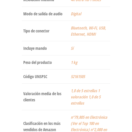
Modo de salida de audio
‎Digital
‎Bluetooth, Wi-Fi, USB,
Tipo de conector
Ethernet, HDMI
Incluye mando
‎Sí
Peso del producto
‎1 kg
Código UNSPSC
52161505
1,0 de 5 estrellas 1
Valoración media de los
valoración 1,0 de 5
clientes
estrellas
nº79,805 en Electrónica
Clasificación en los más
(Ver el Top 100 en
vendidos de Amazon
Electrónica) nº2,000 en