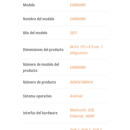
Modelo
‎E50AN90H
Nombre del modelo
‎E50AN90H
Año del modelo
‎2021
‎64.8 x 112 x 8.9 cm; 1
Dimensiones del producto
kilogramos
Número de modelo del
‎E50AN90H
producto
Número de producto
‎8436567808414
Sistema operativo
‎Android
‎Bluetooth, USB,
Interfaz del hardware
Ethernet, HDMI
‎DVB-C, DVB-S, DVB-T,