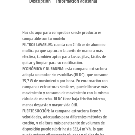
Descripción
Información adicional
Haz clic aquí para comprobar si este producto es
compatible con tu modelo
FILTROS LAVABLES: cuenta con 2 filtros de aluminio
multicapa que capturan la aceite de manera más
efectiva, también aptos para lavavajillas, fáciles de
quitar y limpiar para su reutilización.
ECONÓMICA Y DURADERA: esta campana extractora
adopta un motor sin escobillas (BLDC), que consume
35,7 W de movimiento por hora. En encarnación con
campanas extractoras similares, puede librarse más
movimiento y consumo de movimiento con la misma
cálculo de marcha. BLDC tiene baja fricción interna,
menos desgaste y mayor vida útil.
FUERTE SUCCIÓN: la campana extractora tiene 9
velocidades, adecuadas para diferentes métodos de
cocción, y el altura más penetrante de volumen de
disposición puede cubrir hasta 532,4 m³/h, lo que
puede extraer eficazmente el vapor y el olor de los