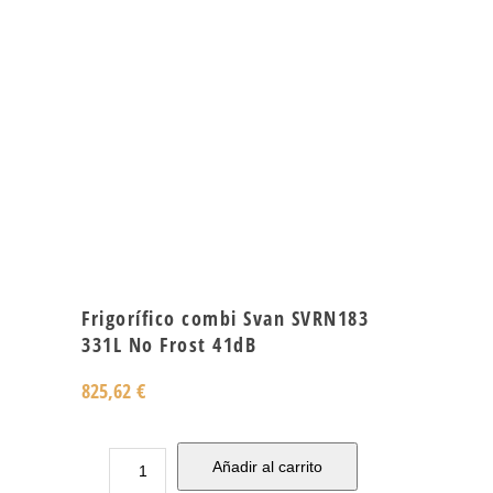
Frigorífico combi Svan SVRN183
331L No Frost 41dB
825,62
€
Añadir al carrito