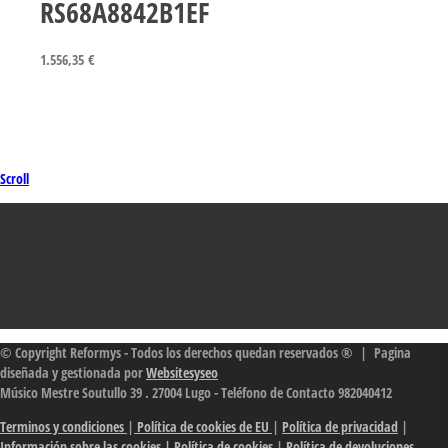
RS68A8842B1EF
1.556,35
€
Scroll
© Copyright Reformys - Todos los derechos quedan reservados ® | Pagina
diseñada y gestionada por
Websitesyseo
Músico Mestre Soutullo 39 . 27004 Lugo - Teléfono de Contacto 982040412
Terminos y condiciones
|
Política de cookies de EU
|
Política de privacidad
|
Información sobre las cookies
| Política de cookies
|
Política de devoluciones