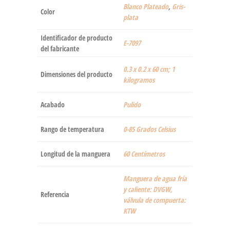
Blanco Plateado
,
Gris-
Color
plata
Identificador de producto
‎E-7097
del fabricante
‎0.3 x 0.2 x 60 cm; 1
Dimensiones del producto
kilogramos
Acabado
‎Pulido
Rango de temperatura
‎0-85 Grados Celsius
Longitud de la manguera
‎60 Centímetros
‎Manguera de agua fría
y caliente: DVGW,
Referencia
válvula de compuerta:
KTW