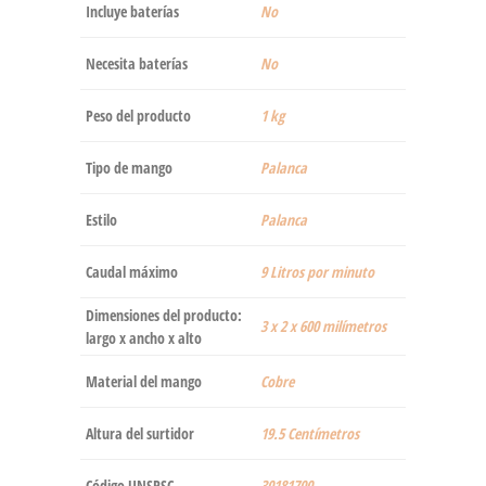
Incluye baterías
‎No
Necesita baterías
‎No
Peso del producto
‎1 kg
Tipo de mango
‎Palanca
Estilo
‎Palanca
Caudal máximo
‎9 Litros por minuto
Dimensiones del producto:
‎3 x 2 x 600 milímetros
largo x ancho x alto
Material del mango
‎Cobre
Altura del surtidor
‎19.5 Centímetros
Código UNSPSC
30181700