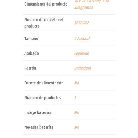
‎56 x 21 x 8.5 cm; 3.18
Dimensiones del producto
kilogramos
Número de modelo del
‎32321002
producto
Tamaño
‎C-Auslauf
Acabado
‎Cepillado
Patrón
‎Individual
Fuente de alimentación
‎No.
Número de productos
‎1
Incluye baterías
‎No
Necesita baterías
‎No