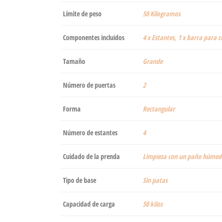
Límite de peso
‎50 Kilogramos
Componentes incluidos
‎4 x Estantes, 1 x barra para c
Tamaño
‎Grande
Número de puertas
‎2
Forma
‎Rectangular
Número de estantes
‎4
Cuidado de la prenda
‎Limpieza con un paño húmed
Tipo de base
‎Sin patas
Capacidad de carga
‎50 kilos