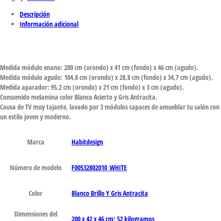
Descripción
Información adicional
Medida módulo enano: 200 cm (orondo) x 41 cm (fondo) x 46 cm (agudo).
Medida módulo agudo: 104,8 cm (orondo) x 28,8 cm (fondo) x 34,7 cm (agudo).
Medida aparador: 95,2 cm (orondo) x 21 cm (fondo) x 3 cm (agudo).
Consumido melamina color Blanco Acierto y Gris Antracita.
Causa de TV muy tajante, lavado por 3 módulos capaces de amueblar tu salón con
un estilo joven y moderno.
Marca
‎Habitdesign
Número de modelo
‎F00532802010_WHITE
Color
‎Blanco Brillo Y Gris Antracita
Dimensiones del
‎200 x 42 x 46 cm; 52 kilogramos