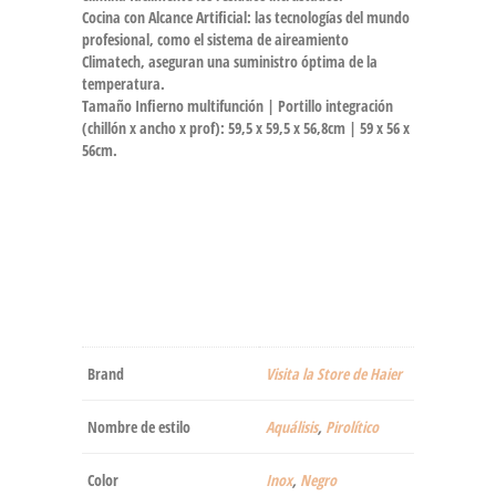
Cocina con Alcance Artificial: las tecnologías del mundo
profesional, como el sistema de aireamiento
Climatech, aseguran una suministro óptima de la
temperatura.
Tamaño Infierno multifunción | Portillo integración
(chillón x ancho x prof): 59,5 x 59,5 x 56,8cm | 59 x 56 x
56cm.
Brand
Visita la Store de Haier
Nombre de estilo
Aquálisis
,
Pirolítico
Color
Inox
,
Negro