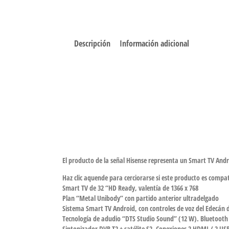
Descripción
Información adicional
El producto de la señal Hisense representa un Smart TV Andr
Haz clic aquende para cerciorarse si este producto es compa
Smart TV de 32 “HD Ready, valentía de 1366 x 768
Plan “Metal Unibody” con partido anterior ultradelgado
Sistema Smart TV Android, con controles de voz del Edecán d
Tecnología de adudio “DTS Studio Sound” (12 W). Bluetoot
Sintonizador DVB-T2 + satélite S2. Conexiones 2 HDMI / 2 US