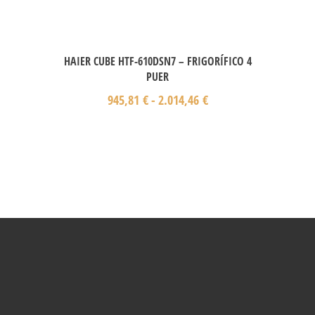
HAIER CUBE HTF-610DSN7 – FRIGORÍFICO 4
PUER
945,81
€
-
2.014,46
€