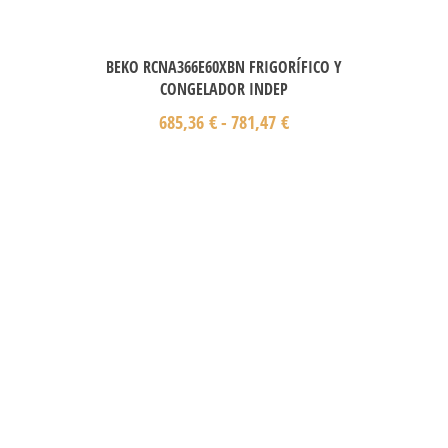
BEKO RCNA366E60XBN FRIGORÍFICO Y
CONGELADOR INDEP
685,36
€
-
781,47
€