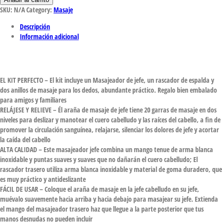
SKU:
N/A
Category:
Masaje
Descripción
Información adicional
EL KIT PERFECTO – El kit incluye un Masajeador de jefe, un rascador de espalda y
dos anillos de masaje para los dedos, abundante práctico. Regalo bien embalado
para amigos y familiares
RELÁJESE Y RELIEVE – Él araña de masaje de jefe tiene 20 garras de masaje en dos
niveles para deslizar y manotear el cuero cabelludo y las raíces del cabello, a fin de
promover la circulación sanguínea, relajarse, silenciar los dolores de jefe y acortar
la caída del cabello
ALTA CALIDAD – Este masajeador jefe combina un mango tenue de arma blanca
inoxidable y puntas suaves y suaves que no dañarán el cuero cabelludo; El
rascador trasero utiliza arma blanca inoxidable y material de goma duradero, que
es muy práctico y antideslizante
FÁCIL DE USAR – Coloque el araña de masaje en la jefe cabelludo en su jefe,
muévalo suavemente hacia arriba y hacia debajo para masajear su jefe. Extienda
el mango del masajeador trasero haz que llegue a la parte posterior que tus
manos desnudas no pueden incluir