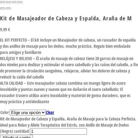
Kit de Masajeador de Cabeza y Espalda, Araña de M
9,99
€
EL KIT PERFECTO – El kit incluye un Masajeador de cabeza, un rascador de espalda
y dos anillos de masaje para los dedos, mucho práctico. Regalo bien embalado
para amigos y familiares
RELÁJESE Y RELIEVE – Él araña de masaje de cabeza tiene 20 garras de masaje en
dos niveles para deslizar y estimular el cuero cabelludo y las raíces del cabello, a fin
de promover la circulación sanguínea, relajarse, aliviar los dolores de cabeza y
reducir la caída del cabello
ALTA CALIDAD – Este masajeador cabeza combina un mango ligero de acero
inoxidable y puntas suaves y suaves que no dañarán el cuero cabelludo; El
rascador trasero utiliza acero inoxidable y material de goma duradero, que es
muy práctico y antideslizante
Color
Clear
Kit de Masajeador de Cabeza y Espalda, Araña de Masaje para la Cabeza Perfecta,
ideal para Relax y Alivio Terapéutico del Estrés, con Anillo de Masaje de Dedos
(Negro) cantidad
Añadir al carrito