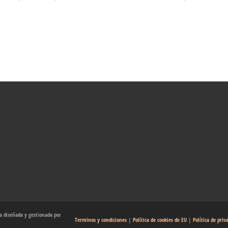
 diseñada y gestionada por
Terminos y condiciones
|
Política de cookies de EU
|
Política de priv