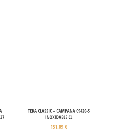
A
TEKA CLASSIC – CAMPANA C9420-S
37
INOXIDABLE CL
151,09
€