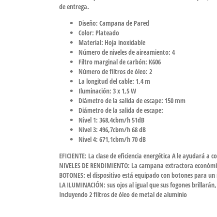
de entrega.
Diseño: Campana de Pared
Color: Plateado
Material: Hoja inoxidable
Número de niveles de aireamiento: 4
Filtro marginal de carbón: K606
Número de filtros de óleo: 2
La longitud del cable: 1,4 m
Iluminación: 3 x 1,5 W
Diámetro de la salida de escape: 150 mm
Diámetro de la salida de escape:
Nivel 1: 368,4cbm/h 51dB
Nivel 3: 496,7cbm/h 68 dB
Nivel 4: 671,1cbm/h 70 dB
EFICIENTE: La clase de eficiencia energética A le ayudará a c
NIVELES DE RENDIMIENTO: La campana extractora económica P
BOTONES: el dispositivo está equipado con botones para un m
LA ILUMINACIÓN: sus ojos al igual que sus fogones brillarán,
Incluyendo 2 filtros de óleo de metal de aluminio