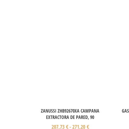
ZANUSSI ZHB92670XA CAMPANA
GAS
EXTRACTORA DE PARED, 90
207,73
€
-
271,20
€