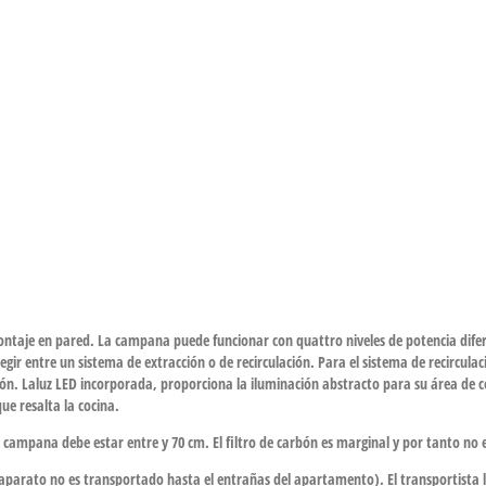
aje en pared. La campana puede funcionar con quattro niveles de potencia diferen
r entre un sistema de extracción o de recirculación. Para el sistema de recirculació
ón. Laluz LED incorporada, proporciona la iluminación abstracto para su área de co
ue resalta la cocina.
 campana debe estar entre y 70 cm. El filtro de carbón es marginal y por tanto no e
el aparato no es transportado hasta el entrañas del apartamento). El transportista l