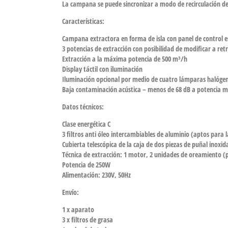
La campana se puede sincronizar a modo de recirculación de d
Características:
Campana extractora en forma de isla con panel de control en e
3 potencias de extracción con posibilidad de modificar a re
Extracción a la máxima potencia de 500 m³/h
Display táctil con iluminación
Iluminación opcional por medio de cuatro lámparas halóg
Baja contaminación acústica – menos de 68 dB a potencia 
Datos técnicos:
Clase energética C
3 filtros anti óleo intercambiables de aluminio (aptos para l
Cubierta telescópica de la caja de dos piezas de puñal inoxid
Técnica de extracción: 1 motor, 2 unidades de oreamiento (
Potencia de 250W
Alimentación: 230V, 50Hz
Envío:
1 x aparato
3 x filtros de grasa