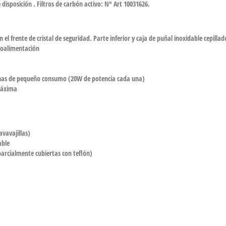
isposición . Filtros de carbón activo: N° Art 10031626.
l frente de cristal de seguridad. Parte inferior y caja de puñal inoxidable cepillad
troalimentación
enas de pequeño consumo (20W de potencia cada una)
máxima
avavajillas)
able
parcialmente cubiertas con teflón)