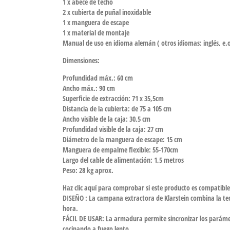
1 x abecé de techo
2 x cubierta de puñal inoxidable
1 x manguera de escape
1 x material de montaje
Manual de uso en idioma alemán ( otros idiomas: inglés, e.
Dimensiones:
Profundidad máx.: 60 cm
Ancho máx.: 90 cm
Superficie de extracción: 71 x 35,5cm
Distancia de la cubierta: de 75 a 105 cm
Ancho visible de la caja: 30,5 cm
Profundidad visible de la caja: 27 cm
Diámetro de la manguera de escape: 15 cm
Manguera de empalme flexible: 55-170cm
Largo del cable de alimentación: 1,5 metros
Peso: 28 kg aprox.
Haz clic aquí para comprobar si este producto es compatibl
DISEÑO : La campana extractora de Klarstein combina la tec
hora.
FÁCIL DE USAR: La armadura permite sincronizar los parámet
cocinando a fuego lento.