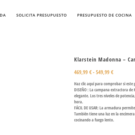
NDA
SOLICITA PRESUPUESTO
PRESUPUESTO DE COCINA
Klarstein Madonna – Ca
469,99
€
-
549,99
€
Haz clic aquí para comprobar si este
DISEÑO : La campana extractora de K
elegante. Los tres niveles de potenci
hora.
FÁCIL DE USAR: La armadura permite 
También tiene una luz en la encimera 
cocinando a fuego lento.