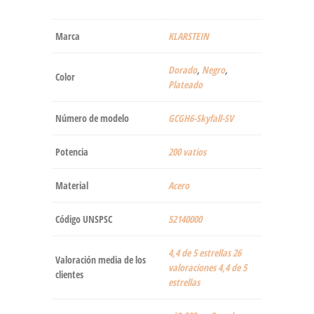
Marca
‎KLARSTEIN
Dorado
,
Negro
,
Color
‎Plateado
Número de modelo
‎GCGH6-Skyfall-SV
Potencia
‎200 vatios
Material
‎Acero
Código UNSPSC
52140000
4,4 de 5 estrellas 26
Valoración media de los
valoraciones 4,4 de 5
clientes
estrellas