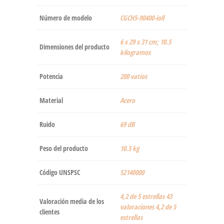
Número de modelo
‎CGCH5-90400-ioll
‎6 x 29 x 31 cm; 10.5
Dimensiones del producto
kilogramos
Potencia
‎200 vatios
Material
‎Acero
Ruido
‎69 dB
Peso del producto
‎10.5 kg
Código UNSPSC
52140000
4,2 de 5 estrellas 43
Valoración media de los
valoraciones 4,2 de 5
clientes
estrellas