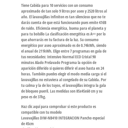
Tiene Cabida para 10 servicios con un consumo
aproximado de tan solo 9 litros por aseo y 2520 litros al
año. El lavavajillas Infiniton es tan silencioso que no te
darás cuenta de que está funcionando pues emite 47dB
de ruido. Eficiencia energética, buena para el planeta y
para tu bolsillo La clasificación energética es A++ por lo
que ahorrarás en tu factura de la luz. Su consumo
energético por aseo aproximado es de 0.74kWh, siendo
el anual de 211kWh. Elige entre 7 programas en gala de
tus necesidades: Intensivo Normal ECO Cristal 90
minutos Alado Prelavado Programa la opción de
aparición diferido si quieres diferir el aseo hasta en 24
horas. También puedes elegir el modo media carga si el
lavavajillas no estuviera al congelado de su Cabida. Por
tu calma y la de los tuyos, el lavavajillas integra la gala
de bloqueo pueril. Las medidas son 85x45x60 cm y su
peso es de 37kg.
Haz clic aquí para comprobar si este producto es
compatible con tu modelo
Lavavajillas DIW-NB410 INTEGRACION Pancho especial
de 45cm