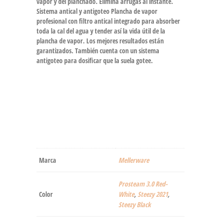
vapor y del planchado. Elimina arrugas al instante.
Sistema antical y antigoteo Plancha de vapor
profesional con filtro antical integrado para absorber
toda la cal del agua y tender así la vida útil de la
plancha de vapor. Los mejores resultados están
garantizados. También cuenta con un sistema
antigoteo para dosificar que la suela gotee.
Marca
‎Mellerware
Prosteam 3.0 Red-
Color
White
,
Steezy 2021
,
‎Steezy Black