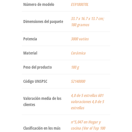
Número de modelo
‎ES9180070L
‎33.7 x 16.7 x 13.7 cm;
Dimensiones del paquete
180 gramos
Potencia
‎3000 vatios
Material
‎Cerámica
Peso del producto
‎180 g
Código UNSPSC
52140000
4,0 de 5 estrellas 601
Valoración media de los
valoraciones 4,0 de 5
clientes
estrellas
nº5,047 en Hogar y
Clasificación en los más
cocina (Ver el Top 100